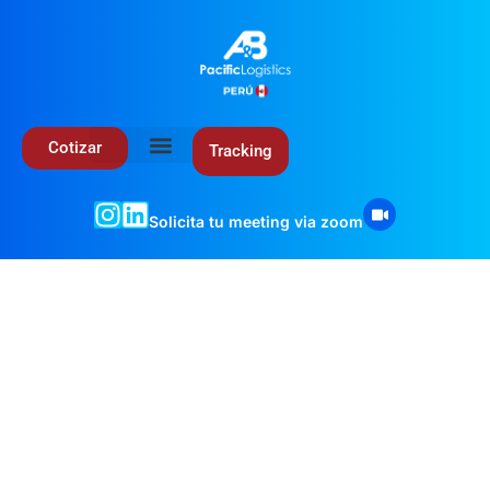
Cotizar
Tracking
Solicita tu meeting via zoom
Noticias