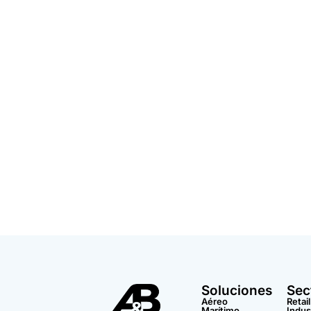
Soluciones
Sec
Aéreo
Retail
Marítimo
Indus